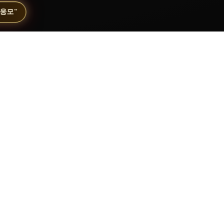
동응모"
질문과 답변