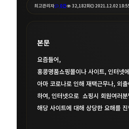
작
최고관리자
댓
조
0건
32,182회
작
2021.12.02 18:5
페
성
글
회
성
자
일
이
지
정
본문
보
요즘들어,
홍콩명품쇼핑몰이나 사이트, 인터넷에
아마 코로나로 인해 재택근무나, 외출
하여, 인터넷으로 쇼핑시 회원여러분
해당 사이트에 대해 상당한 요해를 진