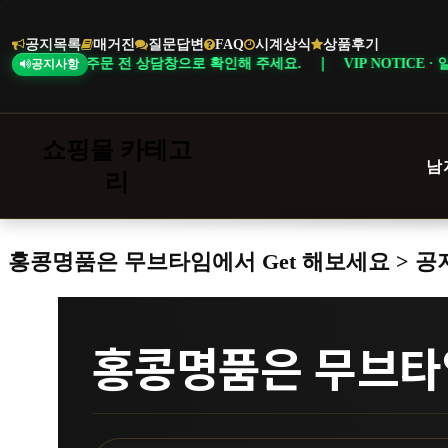
본
문
공지목록
매거진
질문답변
FAQ
시계상식
상품후기
바
르니 주문 전 상담창으로 확인해 주세요. ｜ VIP NOTICE · 일부 상품
공지사항
로
가
기
쇼핑몰 카테고
남
리
홍콩명품은 무브타임에서 Get 해보세요 > 
홍콩명품은 무브타임