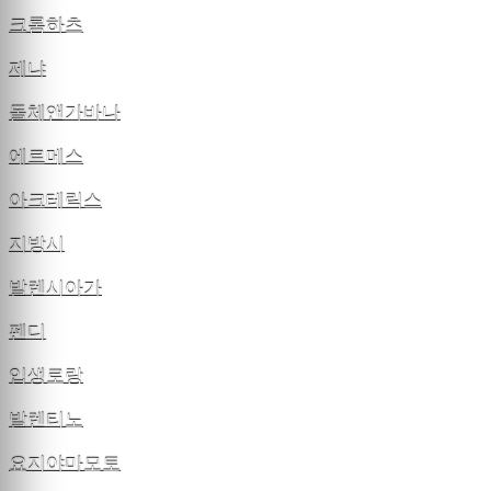
크롬하츠
제냐
돌체앤가바나
에르메스
아크테릭스
지방시
발렌시아가
펜디
입생로랑
발렌티노
요지야마모토