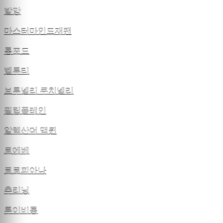
발망
마스터마인드재팬
톰포드
벨루티
브루넬리 쿠치넬리
필립플레인
알렉산더 맥퀸
로에베
로로피아나
추리닝
루이비통