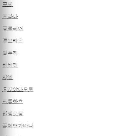
구찌
프라다
몽클레어
톰브라운
벨루티
버버리
샤넬
요지야마모토
크롬하츠
입생로랑
돌체앤가바나