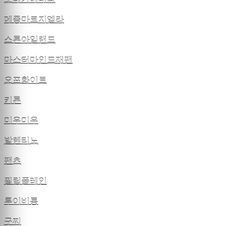
메종마르지엘라
스톤아일랜드
마스터마인드재팬
오프화이트
키톤
미우미우
발렌티노
팬츠
필립플레인
루이비통
구찌