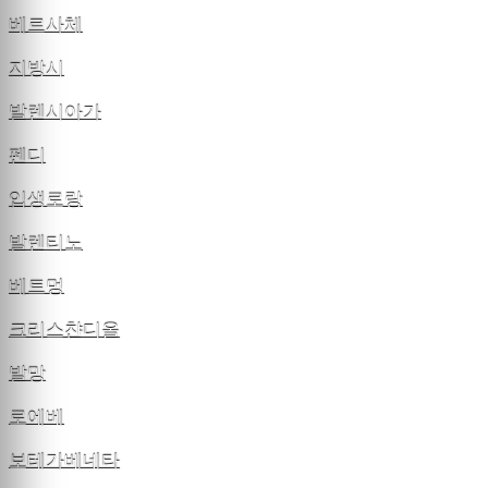
베르사체
지방시
발렌시아가
펜디
입생로랑
발렌티노
베트멍
크리스챤디올
발망
로에베
보테가베네타