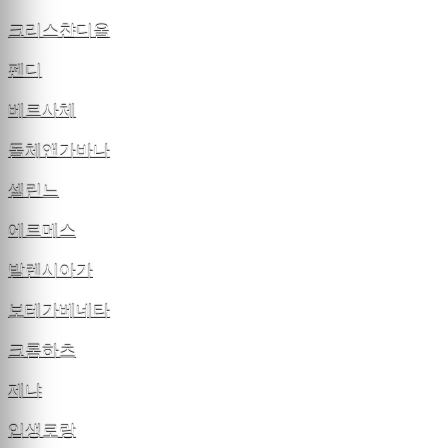
크리스챤디올
펜디
베르사체
돌체앤가바나
셀린느
에르메스
발렌시아가
보테가베네타
크롬하츠
제냐
입생로랑