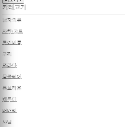
카테고기
남자의류
자켓/코트
루이비통
구찌
프라다
몽클레어
톰브라운
벨루티
버버리
샤넬