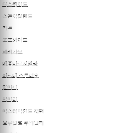
디스퀘어드
스톤아일랜드
키톤
오프화이트
페레가모
메종마르지엘라
아크네 스튜디오
알마니
아미리
마스터마인드 재팬
브루넬로 쿠치넬리