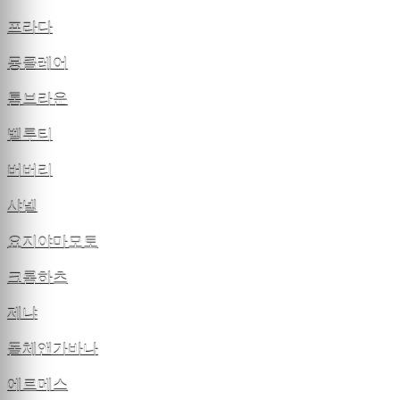
프라다
몽클레어
톰브라운
벨루티
버버리
샤넬
요지야마모토
크롬하츠
제냐
돌체앤가바나
에르메스