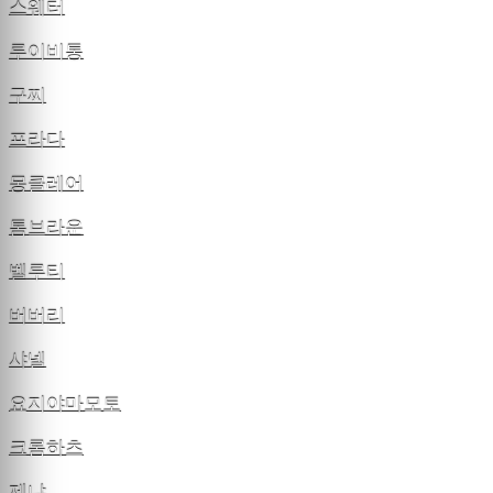
스웨터
루이비통
구찌
프라다
몽클레어
톰브라운
벨루티
버버리
샤넬
요지야마모토
크롬하츠
제냐