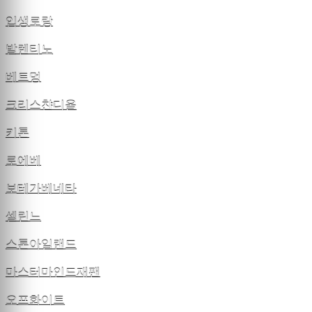
입생로랑
발렌티노
베트멍
크리스챤디올
키톤
로에베
보테가베네타
셀린느
스톤아일랜드
마스터마인드재팬
오프화이트