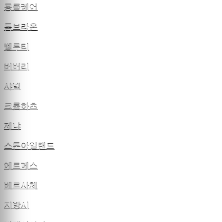
몽클레어
톰브라운
벨루티
버버리
샤넬
크롬하츠
제냐
스톤아일랜드
에르메스
베르사체
지방시