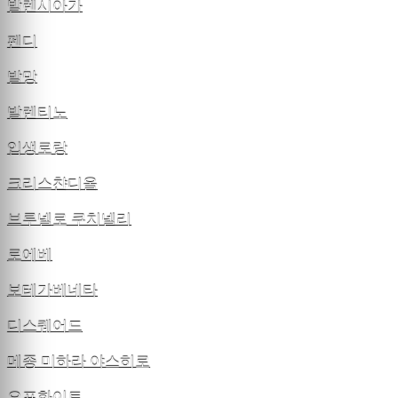
발렌시아가
펜디
발망
발렌티노
입생로랑
크리스챤디올
브루넬로 쿠치넬리
로에베
보테가베네타
디스퀘어드
메종 미하라 야스히로
오프화이트