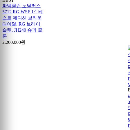
BEST
파텍필립 노틸러스
5712 RG WSF 1:1 베
스트 에디션 브라운
다이얼, RG 브레이
슬릿, JH240 슈퍼 클
론
2,200,000원