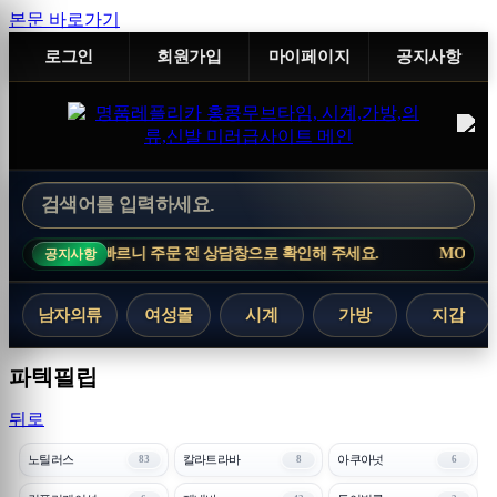
본문 바로가기
로그인
회원가입
마이페이지
공지사항
고 변동이 빠르니 주문 전 상담창으로 확인해 주세요.
MOVETIME NO
공지사항
남자의류
여성몰
시계
가방
지갑
파텍필립
뒤로
노틸러스
칼라트라바
아쿠아넛
83
8
6