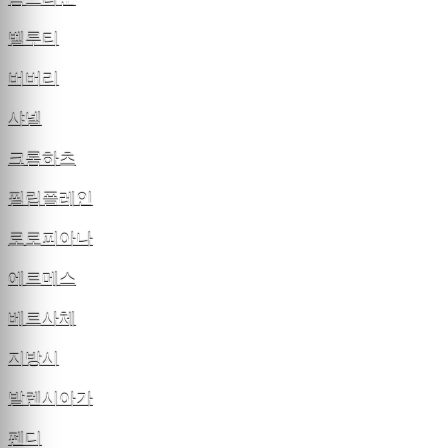
벨루티
버버리
샤넬
크롬하츠
필립플레인
로로피아나
에르메스
베르사체
지방시
발렌시아가
펜디