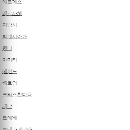
에르메스
베르사체
지방시
발렌시아가
펜디
아미리
셀린느
베트멍
크리스챤디올
제냐
로에베
보테가베네타