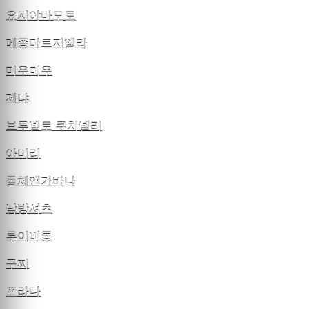
요지야마모토
메종마르지엘라
미우미우
제냐
브루넬로 쿠치넬리
아미리
돌체앤가바나
남방셔츠
루이비통
구찌
프라다