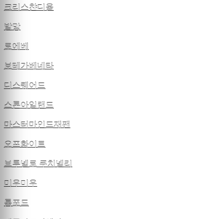
크리스챤디올
발망
로에베
보테가베네타
디스퀘어드
스톤아일랜드
마스터마인드재팬
오프화이트
브루넬로 쿠치넬리
미우미우
톰포드