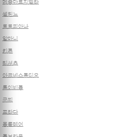
메종마르지엘라
셀린느
로로피아나
알마니
키톤
티셔츠
아크네스튜디오
루이비통
구찌
프라다
몽클레어
톰브라운