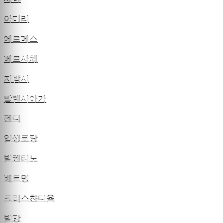
아미리
에르메스
베르사체
지방시
발렌시아가
펜디
입생로랑
발렌티노
베트멍
크리스챤디올
발망