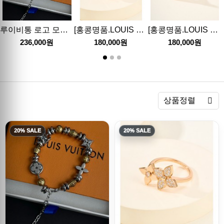
루이비통 로고 모노그램 남성 22cm 팔찌 26SS
[홍콩명품.LOUIS VUITTON] 루이비통 26SS 로고 모노그램 Blossom 링 반지, ET3472, 홍콩명품의류,구매대행,온라인명품
[홍콩명품.LOUIS VUITTON] 루이비통 26SS 로고 모노그램 Blossom 링 반지, ET3471, 홍콩명품의류,구매대행,온라인명품
236,000원
180,000원
180,000원
렬
상품정렬
20% SALE
20% SALE