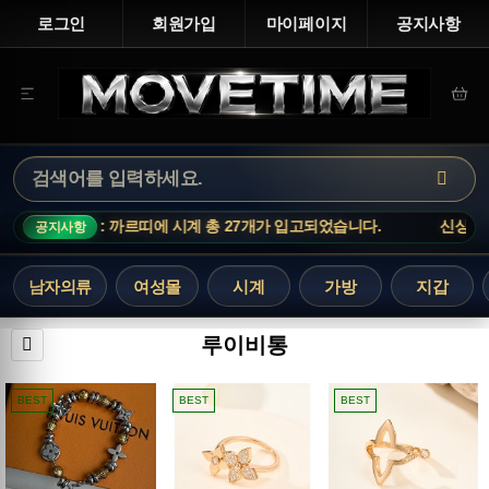
로그인
회원가입
마이페이지
공지사항
 업데이트 : 까르띠에 시계 총 27개가 입고되었습니다.
신상 업데이
공지사항
남자의류
여성몰
시계
가방
지갑
루이비통
BEST
BEST
BEST