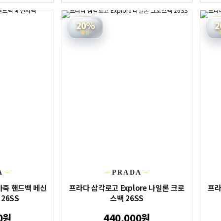
20%
2
할인
A
PRADA
가죽 핸드백 메신
프라다 삼각로고 Explore 나일론 크로
프라
 26SS
스백 26SS
0원
440,000원