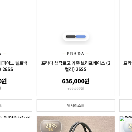
A
PRADA
사피아노 벨트백
프라다 삼각로고 가죽 브리프케이스 (2
프라
) 26SS
컬러) 26SS
0원
636,000원
원
795,000원
트
위시리스트
20%
2
할인