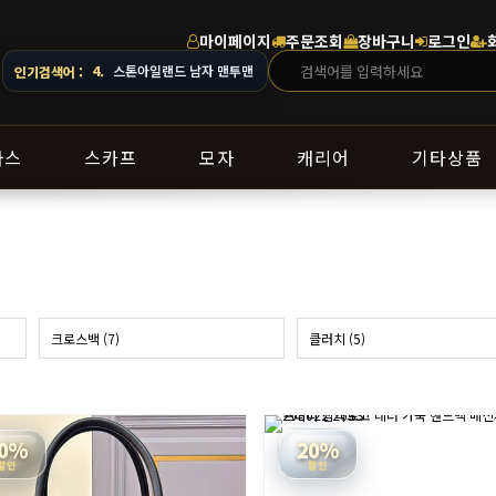
마이페이지
주문조회
장바구니
로그인
4.
스톤아일랜드 남자 맨투맨
5.
오프화이트 남자 후드
인기검색어 :
라스
스카프
모자
캐리어
기타상품
크로스백 (7)
클러치 (5)
0%
20%
할인
할인