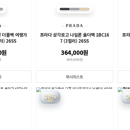
A
PRADA
 더플백 여행가
프라다 삼각로고 나일론 숄더백 1BC16
프라
러) 26SS
7 (3컬러) 26SS
0원
364,000원
원
455,000원
트
위시리스트
20%
2
할인