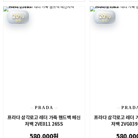
20%
20%
할인
할인
PRADA
PRAD
프라다 삼각로고 레더 가죽 핸드백 메신
프라다 삼각로고 레더 
저백 2VE011 26SS
저백 2VG039
580,000원
580,00