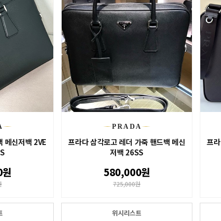
A
PRADA
 메신저백 2VE
프라다 삼각로고 레더 가죽 핸드백 메신
프라
SS
저백 26SS
0원
580,000원
원
725,000원
트
위시리스트