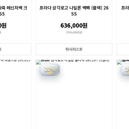
가죽 메신저백 크
프라다 삼각로고 나일론 백팩 (블랙) 26
프라
SS
SS
0원
636,000원
원
795,000원
트
위시리스트
20%
2
할인