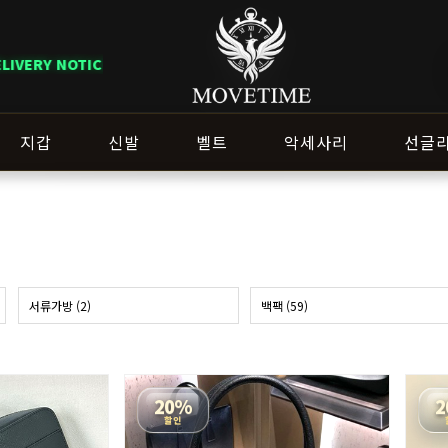
역에 따라 배송 일정이 달라질 수 있으니 주문 전 상담창으로 문의해 주세요.
지갑
신발
벨트
악세사리
선글
서류가방 (2)
백팩 (59)
20%
2
할인