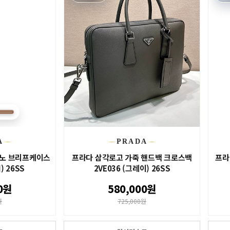
A
PRADA
아노 브리프케이스
프라다 삼각로고 가죽 핸드백 크로스백
프라
) 26SS
2VE036 (그레이) 26SS
0원
580,000원
원
725,000원