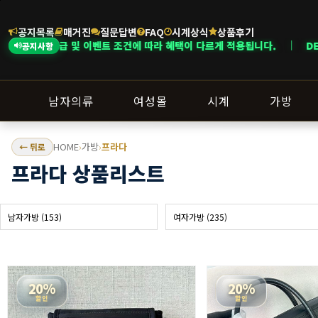
공지목록
매거진
질문답변
FAQ
시계상식
상품후기
트 조건에 따라 혜택이 다르게 적용됩니다. ｜ DELIVERY NOTICE · 지
공지사항
남자의류
여성몰
시계
가방
HOME
가방
프라다
← 뒤로
›
›
프라다 상품리스트
남자가방 (153)
여자가방 (235)
20%
20%
할인
할인