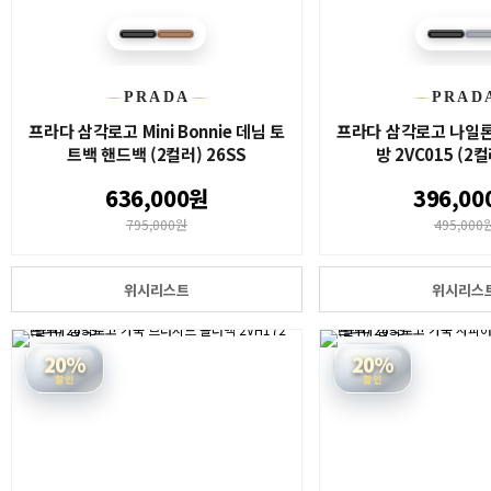
PRADA
PRAD
프라다 삼각로고 Mini Bonnie 데님 토
프라다 삼각로고 나일론
트백 핸드백 (2컬러) 26SS
방 2VC015 (2컬
636,000원
396,00
795,000원
495,000
위시리스트
위시리스
20%
20%
할인
할인