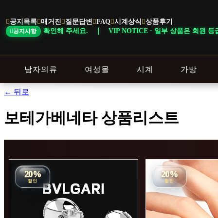
본
문
공지목록
매거진
질문답변
FAQ
시계상식
상품후기
바
인해 주세요. ｜ VIP NOTICE · 일부 상품은 회원 등급 및 이벤트 조
공지사항
로
가
기
남자의류
여성몰
시계
가방
← 뒤로
보테가베네타 상품리스트
20%
20%
할인
할인