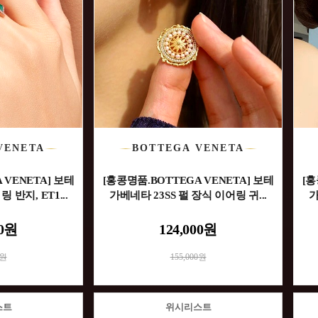
VENETA
BOTTEGA VENETA
 VENETA] 보테
[홍콩명품.BOTTEGA VENETA] 보테
[홍
 반지, ET1...
가베네타 23SS 펄 장식 이어링 귀...
가
00원
124,000원
0원
155,000원
스트
위시리스트