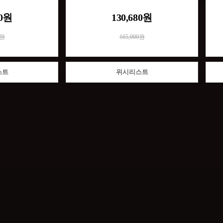
80원
130,680원
0원
165,000원
스트
위시리스트