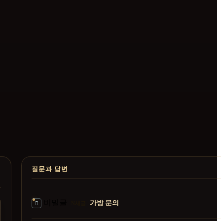
질문과 답변
비밀글
가방 문의
N
새글