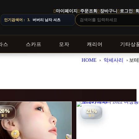
마이페이지
주문조회
장바구니
로그인
에 따라 배송 일정이 달라질 수 있으니 주문 전 상담창으로 문의해 주세요.
인기검색어 :
3.
버버리 남자 셔츠
라스
스카프
모자
캐리어
기타상
HOME
›
악세사리
›
보테
20%
21%
할인
할인