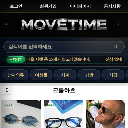
로그인
회원가입
마이페이지
공지사항
 티셔츠, 디올 자켓 총 15개가 입고되었습니다.
신상 업데이트 : 로
공지사항
남자의류
여성몰
시계
가방
지갑
크롬하츠
BEST
BEST
BEST