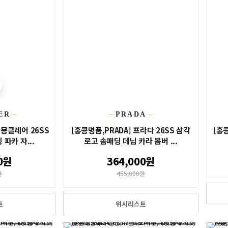
ER
PRADA
 몽클레어 26SS
[홍콩명품,PRADA] 프라다 26SS 삼각
[홍콩
 파카 자...
로고 솜패딩 데님 카라 봄버 ...
0원
364,000원
원
455,000원
트
위시리스트