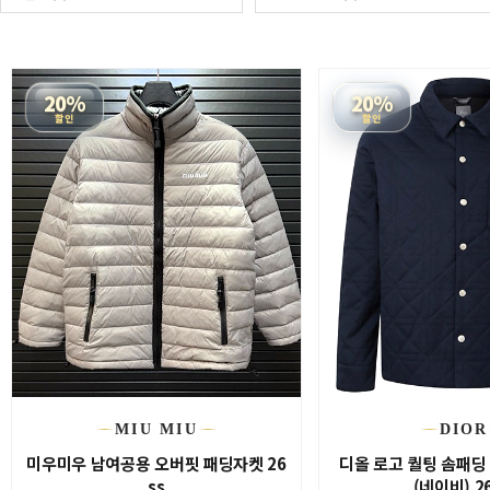
20%
20%
할인
할인
MIU MIU
DIOR
미우미우 남여공용 오버핏 패딩자켓 26
디올 로고 퀄팅 솜패딩
ss
(네이비) 2