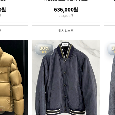
0원
636,000원
원
795,000원
트
위시리스트
20%
2
할인