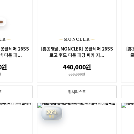
ER
MONCLER
 몽클레어 26SS
[홍콩명품.MONCLER] 몽클레어 26SS
[홍
 다운 패...
로고 후드 다운 패딩 파카 자...
클
0원
440,000원
원
550,000원
트
위시리스트
20%
할인