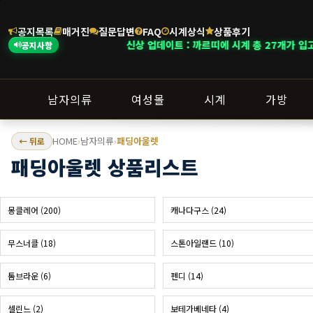
공지목록
매거진
질문답변
FAQ
시계상식
상품후기
신상 업데이트 : 까르띠에 시계 총 27개가 입고되었습니다
공지사항
남자의류
여성몰
시계
가방
HOME
남자의류
패딩아울렛
← 뒤로
›
›
패딩아울렛 상품리스트
몽클레어 (200)
캐나다구스 (24)
무스너클 (18)
스톤아일랜드 (10)
톰브라운 (6)
펜디 (14)
셀린느 (2)
보테가베네타 (4)