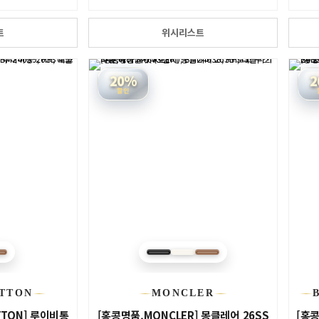
트
위시리스트
20%
2
할인
ITTON
MONCLER
ITTON] 루이비통
[홍콩명품.MONCLER] 몽클레어 26SS
[홍콩