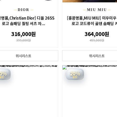
DIOR
MIU MIU
명품,Christian Dior] 디올 26SS
[홍콩명품,MIU MIU] 미우미우 
로고 솜패딩 퀄팅 셔츠 자...
로고 코드류이 골덴 솜패딩 카.
316,000원
364,000원
395,000원
455,000원
위시리스트
위시리스트
0%
20%
할인
할인