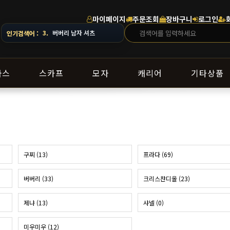
마이페이지
주문조회
장바구니
로그인
4.
스톤아일랜드 남자 맨투맨
인기검색어 :
라스
스카프
모자
캐리어
기타상품
구찌 (13)
프라다 (69)
버버리 (33)
크리스챤디올 (23)
제냐 (13)
샤넬 (0)
미우미우 (12)