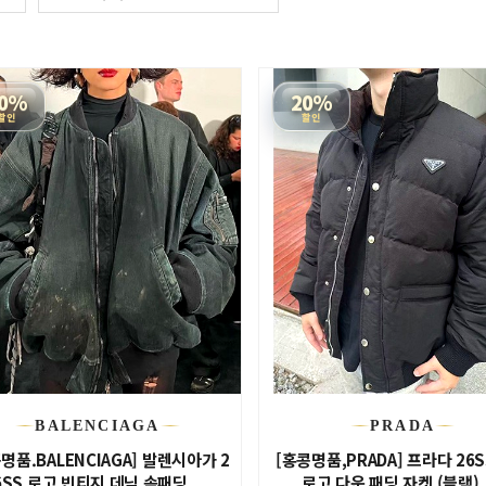
0%
20%
할인
할인
BALENCIAGA
PRADA
명품.BALENCIAGA] 발렌시아가 2
[홍콩명품,PRADA] 프라다 26
6SS 로고 빈티지 데님 솜패딩...
로고 다운 패딩 자켓 (블랙), .