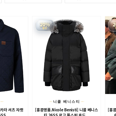
20%
2
할인
니콜 베니스티
 카라 셔츠 자켓
[홍콩명품.Nicole Benisti] 니콜 베니스
[홍콩
6SS
티 26SS 로고 폭스퍼 후드...