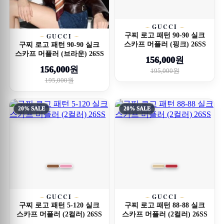
GUCCI
구찌 로고 패턴 90-90 실크
GUCCI
스카프 머플러 (핑크) 26SS
구찌 로고 패턴 90-90 실크
스카프 머플러 (브라운) 26SS
156,000원
156,000원
195,000원
195,000원
20% SALE
20% SALE
GUCCI
GUCCI
구찌 로고 패턴 5-120 실크
구찌 로고 패턴 88-88 실크
스카프 머플러 (2컬러) 26SS
스카프 머플러 (2컬러) 26SS