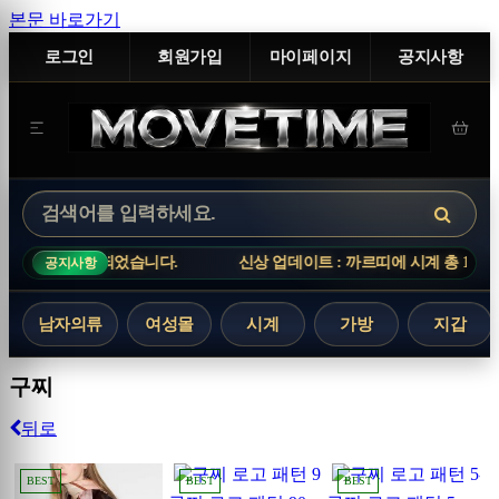
본문 바로가기
로그인
회원가입
마이페이지
공지사항
가 입고되었습니다.
신상 업데이트 : 까르띠에 시계 총 1개가 입고되었
공지사항
남자의류
여성몰
시계
가방
지갑
구찌
뒤로
BEST
BEST
BEST