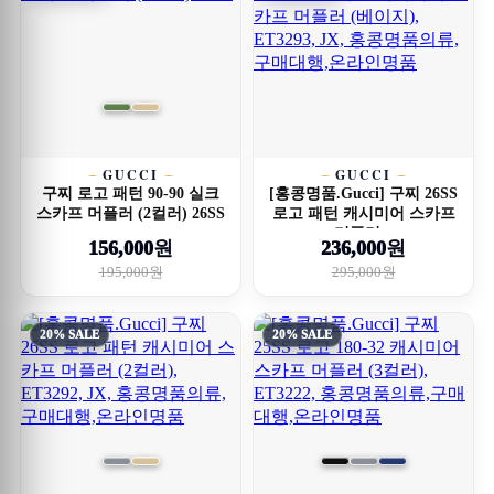
GUCCI
GUCCI
구찌 로고 패턴 90-90 실크
[홍콩명품.Gucci] 구찌 26SS
스카프 머플러 (2컬러) 26SS
로고 패턴 캐시미어 스카프
머플러...
156,000원
236,000원
195,000원
295,000원
20% SALE
20% SALE