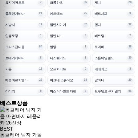
요지야마모토
크롬하츠
제냐
7
95
28
돌체앤가바나
에르메스
베르사체
21
25
3
지방시
발렌시아가
펜디
11
82
32
입생로랑
발렌티노
베트멍
1
3
2
크리스챤디올
발망
로에베
84
1
38
보테가베네타
디스퀘어드
스톤아일랜드
8
1
30
키톤
오프화이트
페레가모
19
0
8
메종마르지엘라
아크네 스튜디오
알마니
25
24
20
아미리
마스터마인드 재팬
브루넬로 쿠치넬리
5
4
56
베스트상품
BEST
몽클레어 남자 가을