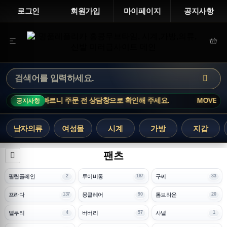
로그인
회원가입
마이페이지
공지사항
 변동이 빠르니 주문 전 상담창으로 확인해 주세요.
MOVETIME NOTI
공지사항
남자의류
여성몰
시계
가방
지갑
팬츠
필립플레인
루이비통
구찌
2
187
33
프라다
몽클레어
톰브라운
137
90
20
벨루티
버버리
샤넬
4
57
1